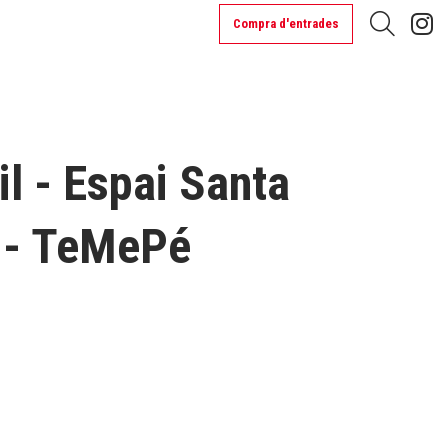
L
Compra d'entrades
Cerca
il - Espai Santa
 - TeMePé