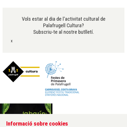
Diapositiva 3 de 6
Vols estar al dia de l'activitat cultural de
Palafrugell Cultura?
Subscriu-te al nostre butlletí.
x
Informació sobre cookies
Àrea de cultura de l'Ajuntament de Palafrugell