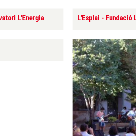
atori L'Energia
L'Esplai - Fundació 