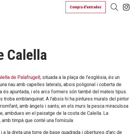
L
Compra d'entrades
Cerca
e Calella
lella de Palafrugell
, situada a la plaça de l'església, és un
d'una nau amb capelles laterals, absis poligonal i coberta de
a és apuntada, i els arcs formers són també del mateix tipus.
 es troba emblanquinat. A l'absis hi ha pintures murals del pintor
 triomfant, amb àngels i sants; en els murs la pesca miraculosa
re, ambdues en el paisatge de la costa de Calella. La
, amb timpà que conté una fornícula.
l i a la dreta una torre de base quadrada i obertures d'arc de