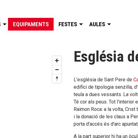
S
EQUIPAMENTS
FESTES
AULES
Església d
L'església de Sant Pere de
Ca
edifici de tipologia senzilla, 
teula a dues vessants. La volt
Té cor als peus. Tot l'interior
Raimon Roca: a la volta, Crist
i la donació de les claus a Pe
porta d'accés és d'arc apuntat
A la part superior hi ha un òcu