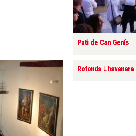
Pati de Can Genís
Rotonda L'havanera