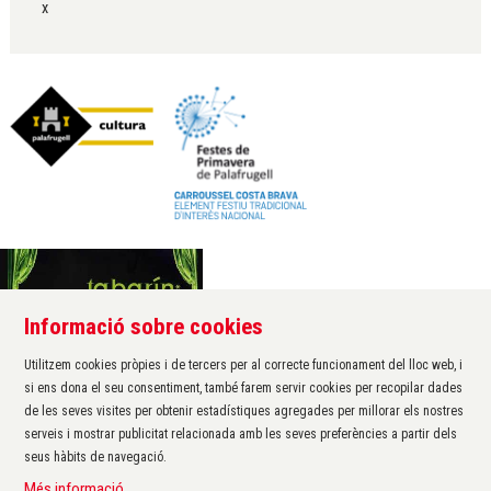
x
Informació sobre cookies
Àrea de cultura de l'Ajuntament de Palafrugell
Carrer Santa Margarida, 1
Utilitzem cookies pròpies i de tercers per al correcte funcionament del lloc web, i
17200 Palafrugell
si ens dona el seu consentiment, també farem servir cookies per recopilar dades
972 611 172 ·
cultura@palafrugell.cat
de les seves visites per obtenir estadístiques agregades per millorar els nostres
serveis i mostrar publicitat relacionada amb les seves preferències a partir dels
seus hàbits de navegació.
Sitemap
|
Avís Legal
|
Ús de Cookies
|
Contactar
|
Més informació