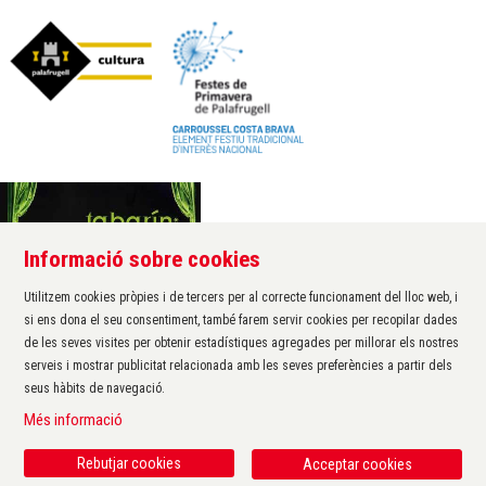
Informació sobre cookies
Àrea de cultura de l'Ajuntament de Palafrugell
Carrer Santa Margarida, 1
Utilitzem cookies pròpies i de tercers per al correcte funcionament del lloc web, i
17200 Palafrugell
si ens dona el seu consentiment, també farem servir cookies per recopilar dades
972 611 172 ·
cultura@palafrugell.cat
de les seves visites per obtenir estadístiques agregades per millorar els nostres
serveis i mostrar publicitat relacionada amb les seves preferències a partir dels
seus hàbits de navegació.
Sitemap
|
Avís Legal
|
Ús de Cookies
|
Contactar
|
Més informació
Protecció de dades
|
Accessibilitat
Rebutjar cookies
Acceptar cookies