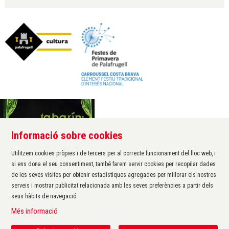
Informació sobre cookies
Àrea de cultura de l'Ajuntament de Palafrugell
Carrer Santa Margarida, 1
Utilitzem cookies pròpies i de tercers per al correcte funcionament del lloc web, i
17200 Palafrugell
si ens dona el seu consentiment, també farem servir cookies per recopilar dades
972 611 172 ·
cultura@palafrugell.cat
de les seves visites per obtenir estadístiques agregades per millorar els nostres
serveis i mostrar publicitat relacionada amb les seves preferències a partir dels
seus hàbits de navegació.
Sitemap
|
Avís Legal
|
Ús de Cookies
|
Contactar
|
Més informació
Protecció de dades
|
Accessibilitat