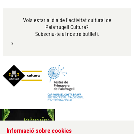
Diapositiva 2 de 6
Vols estar al dia de l'activitat cultural de
Palafrugell Cultura?
Subscriu-te al nostre butlletí.
x
Informació sobre cookies
Àrea de cultura de l'Ajuntament de Palafrugell