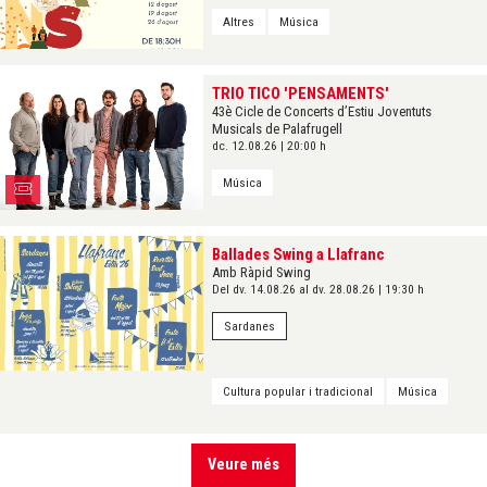
Altres
Música
TRIO TICO 'PENSAMENTS'
43è Cicle de Concerts d’Estiu Joventuts
Musicals de Palafrugell
dc. 12.08.26
|
20:00 h
Música
Ballades Swing a Llafranc
Amb Ràpid Swing
Del dv. 14.08.26
al dv. 28.08.26
|
19:30 h
Sardanes
Cultura popular i tradicional
Música
Veure més