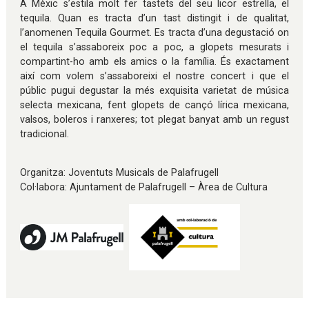
A Mèxic s’estila molt fer tastets del seu licor estrella, el
tequila. Quan es tracta d’un tast distingit i de qualitat,
l’anomenen Tequila Gourmet. Es tracta d’una degustació on
el tequila s’assaboreix poc a poc, a glopets mesurats i
compartint-ho amb els amics o la família. És exactament
així com volem s’assaboreixi el nostre concert i que el
públic pugui degustar la més exquisita varietat de música
selecta mexicana, fent glopets de cançó lírica mexicana,
valsos, boleros i ranxeres; tot plegat banyat amb un regust
tradicional.
Organitza: Joventuts Musicals de Palafrugell
Col·labora: Ajuntament de Palafrugell – Àrea de Cultura