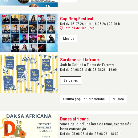
Cap Roig Festival
Del dv. 03.07.26
al dt. 18.08.26
|
22:00 h
Jardins de Cap Roig
Música
Sardanes a Llafranc
Amb la Cobla La Flama de Farners
Del dt. 04.08.26
al dt. 25.08.26
|
19:00 h
Sardanes
Cultura popular i tradicional
Música
Dansa africana
Vine a gaudir d'una hora de ritme, expressió i
bona companyia
Del dc. 05.08.26
al dc. 26.08.26
|
18:30 h