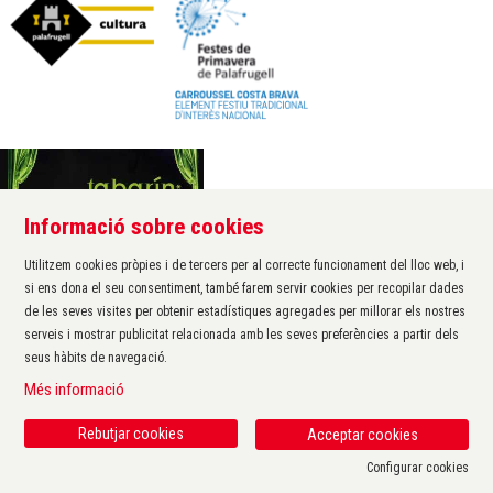
Informació sobre cookies
Àrea de cultura de l'Ajuntament de Palafrugell
Carrer Santa Margarida, 1
Utilitzem cookies pròpies i de tercers per al correcte funcionament del lloc web, i
17200 Palafrugell
si ens dona el seu consentiment, també farem servir cookies per recopilar dades
972 611 172 ·
cultura@palafrugell.cat
de les seves visites per obtenir estadístiques agregades per millorar els nostres
serveis i mostrar publicitat relacionada amb les seves preferències a partir dels
seus hàbits de navegació.
Sitemap
|
Avís Legal
|
Ús de Cookies
|
Contactar
|
Més informació
Protecció de dades
|
Accessibilitat
Rebutjar cookies
Acceptar cookies
Configurar cookies