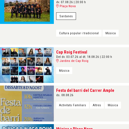
dv. 07.08.26
|
20:00 h
Plaça Nova
Sardanes
Cultura popular i tradicional
Música
Cap Roig Festival
Del dv. 03.07.26
al dt. 18.08.26
|
22:00 h
Jardins de Cap Roig
Música
Festa del barri del Carrer Ample
ds. 08.08.26
Activitats Familiars
Altres
Música
Música a Plaça Nova