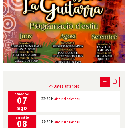
Diapositiva 1 de 1
Dates anteriors
divendres
07
22:30 h
Afegir al calendari
ago
dissabte
08
22:30 h
Afegir al calendari