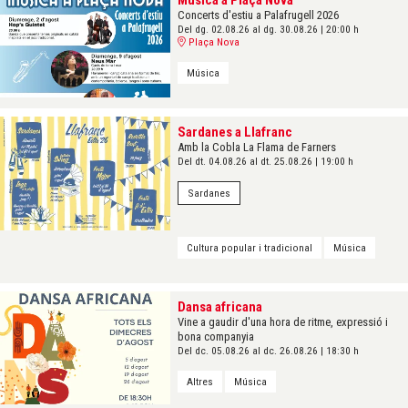
Concerts d'estiu a Palafrugell 2026
Del dg. 02.08.26
al dg. 30.08.26
|
20:00 h
Plaça Nova
Música
Sardanes a Llafranc
Amb la Cobla La Flama de Farners
Del dt. 04.08.26
al dt. 25.08.26
|
19:00 h
Sardanes
Cultura popular i tradicional
Música
Dansa africana
Vine a gaudir d'una hora de ritme, expressió i
bona companyia
Del dc. 05.08.26
al dc. 26.08.26
|
18:30 h
Altres
Música