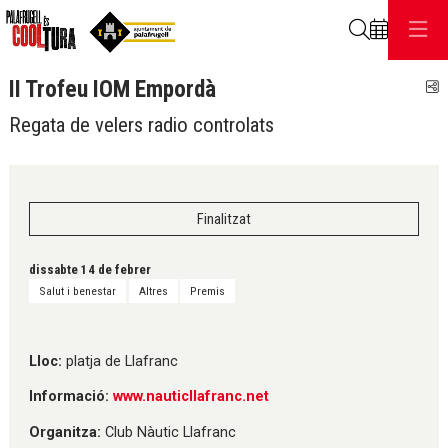
Cerca
II Trofeu IOM Empordà
C
Regata de velers radio controlats
Finalitzat
dissabte 14 de febrer
Salut i benestar
Altres
Premis
Lloc:
platja de Llafranc
Informació:
www.nauticllafranc.net
Organitza:
Club Nàutic Llafranc