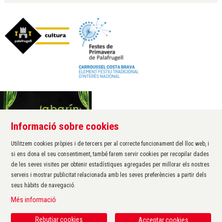
Informació sobre cookies
Àrea de cultura de l'Ajuntament de Palafrugell
Carrer Santa Margarida, 1
Utilitzem cookies pròpies i de tercers per al correcte funcionament del lloc web, i
17200 Palafrugell
si ens dona el seu consentiment, també farem servir cookies per recopilar dades
972 611 172 ·
cultura@palafrugell.cat
de les seves visites per obtenir estadístiques agregades per millorar els nostres
serveis i mostrar publicitat relacionada amb les seves preferències a partir dels
seus hàbits de navegació.
Sitemap
|
Avís Legal
|
Ús de Cookies
|
Contactar
|
Més informació
Protecció de dades
|
Accessibilitat
Rebutjar cookies
Acceptar cookies