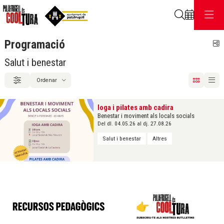
Cerca
Programació
C
Salut i benestar
Ordenar
Filtrar
Ordenar per
Ioga i pilates amb cadira
Benestar i moviment als locals socials
Del dl. 04.05.26
al dj. 27.08.26
Salut i benestar
Altres