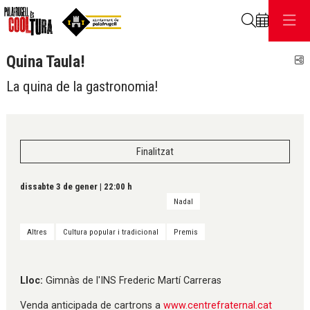
Cerca
Quina Taula!
C
La quina de la gastronomia!
Finalitzat
dissabte 3 de gener
|
22:00 h
Nadal
Altres
Cultura popular i tradicional
Premis
Lloc:
Gimnàs de l'INS Frederic Martí Carreras
Venda anticipada de cartrons a
www.centrefraternal.cat