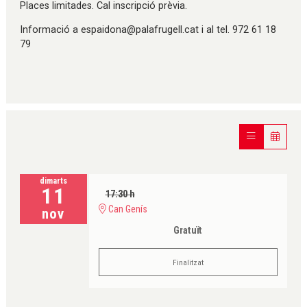
Places limitades. Cal inscripció prèvia.
Informació a espaidona@palafrugell.cat i al tel. 972 61 18
79
dimarts
11
17:30 h
Can Genís
nov
Gratuït
Finalitzat