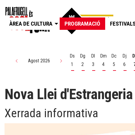
ÀREA DE CULTURA
PROGRAMACIÓ
FESTIVAL
Ds
Dg
Dl
Dm
Dc
Dj
D
Agost 2026
1
2
3
4
5
6
Dissabte 1 d'agost
Diumenge 2 d'agost
Dilluns 3 d'agost
Dimarts 4 d'agos
Dimecres 5
Dijou
Nova Llei d'Estrangeria
Xerrada informativa