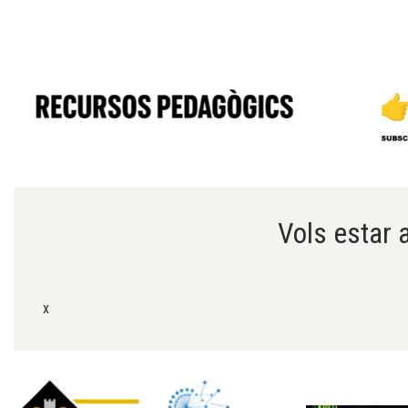
Diapositiva 1 de 6
Vols estar a
x