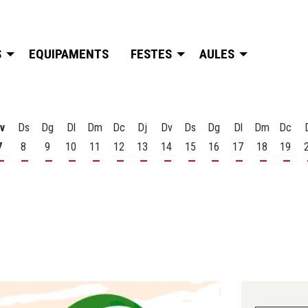
S
EQUIPAMENTS
FESTES
AULES
v
Ds
Dg
Dl
Dm
Dc
Dj
Dv
Ds
Dg
Dl
Dm
Dc
7
8
9
10
11
12
13
14
15
16
17
18
19
t
 d'agost
s 6 d'agost
Divendres 7 d'agost
Dissabte 8 d'agost
Diumenge 9 d'agost
Dilluns 10 d'agost
Dimarts 11 d'agost
Dimecres 12 d'agost
Dijous 13 d'agost
Divendres 14 d'agost
Dissabte 15 d'agost
Diumenge 16 d'agost
Dilluns 17 d'ago
Dimarts 18
Dime