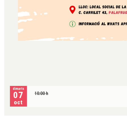
dimarts
07
10:00 h
oct