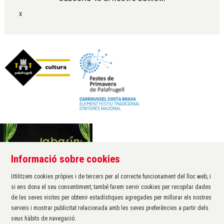
x
Informació sobre cookies
Àrea de cultura de l'Ajuntament de Palafrugell
Carrer Santa Margarida, 1
Utilitzem cookies pròpies i de tercers per al correcte funcionament del lloc web, i
17200 Palafrugell
si ens dona el seu consentiment, també farem servir cookies per recopilar dades
972 611 172 ·
cultura@palafrugell.cat
de les seves visites per obtenir estadístiques agregades per millorar els nostres
serveis i mostrar publicitat relacionada amb les seves preferències a partir dels
seus hàbits de navegació.