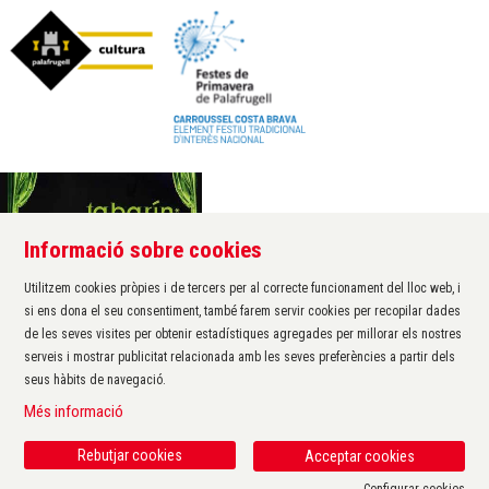
Informació sobre cookies
Àrea de cultura de l'Ajuntament de Palafrugell
Carrer Santa Margarida, 1
Utilitzem cookies pròpies i de tercers per al correcte funcionament del lloc web, i
17200 Palafrugell
si ens dona el seu consentiment, també farem servir cookies per recopilar dades
972 611 172 ·
cultura@palafrugell.cat
de les seves visites per obtenir estadístiques agregades per millorar els nostres
serveis i mostrar publicitat relacionada amb les seves preferències a partir dels
seus hàbits de navegació.
Sitemap
|
Avís Legal
|
Ús de Cookies
|
Contactar
|
Més informació
Protecció de dades
|
Accessibilitat
Rebutjar cookies
Acceptar cookies