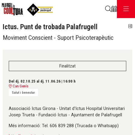
Cerca
Ictus. Punt de trobada Palafrugell
C
Moviment Conscient - Suport Psicoterapèutic
Finalitzat
Del dj. 02.10.25
al dj. 11.06.26
|
16:00 h
Can Genís
Salut i benestar
Associació Ictus Girona - Unitat d'Ictus Hospital Universitari
Josep Trueta - Fundació Ictus - Ajuntament de Palafrugell
Més informació: Tel. 606 839 288 (Trucada o Whatsapp)