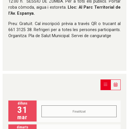
12.00 h. SESSIÓ DE ZUMBA. Per a tots els públics. Portar
roba còmoda, aigua i estoreta.
Lloc: Al Parc Territorial de
l’Av. Espanya.
Preu: Gratuït. Cal inscripció prèvia a través QR o trucant al
661 3125 38. Refrigeri per a totes les persones participants.
Organitza: Pla de Salut Municipal. Servei de canguratge
dilluns
31
Finalitzat
mar
dimarts