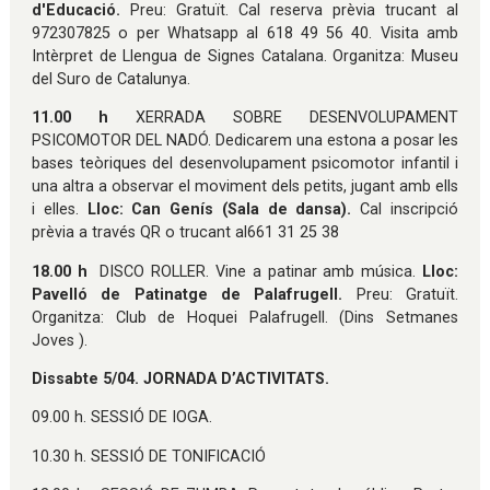
d'Educació.
Preu: Gratuït. Cal reserva prèvia trucant al
972307825 o per Whatsapp al 618 49 56 40. Visita amb
Intèrpret de Llengua de Signes Catalana. Organitza: Museu
del Suro de Catalunya.
11.00 h
XERRADA SOBRE DESENVOLUPAMENT
PSICOMOTOR DEL NADÓ. Dedicarem una estona a posar les
bases teòriques del desenvolupament psicomotor infantil i
una altra a observar el moviment dels petits, jugant amb ells
i elles.
Lloc: Can Genís (Sala de dansa).
Cal inscripció
prèvia a través QR o trucant al661 31 25 38
18.00 h
DISCO ROLLER. Vine a patinar amb música.
Lloc:
Pavelló de Patinatge de Palafrugell.
Preu: Gratuït.
Organitza: Club de Hoquei Palafrugell. (Dins Setmanes
Joves ).
Dissabte 5/04. JORNADA D’ACTIVITATS.
09.00 h. SESSIÓ DE IOGA.
10.30 h. SESSIÓ DE TONIFICACIÓ