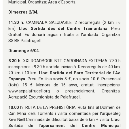
Municipal. Organitza: Àrea d'Esports.
Dimecres 2/04.
11.30 h.
CAMINADA SALUDABLE. 2 recorreguts (2 km i 6
km).
Lloc: Sortida des del Centre Tramuntana.
Preu:
Gratuït. Es donarà aigua i fruita a l'arribada. Organitza:
SSIBE Palafrugell.
Diumenge 6/04.
8.30 h
. XXI ROADBOOK BTT GAROINADA EXTREMA 7.30 h
inscripcions i 9.30 h sortida iniciació. Recorreguts de 40 km,
20 km i 10 km.
Lloc: Sortida del Parc Territorial de l’Av.
Espanya.
Preu: En línia socis 5 €, no socis 10 €. Presencial
(tots): 15 €. Menors de 16 anys, gratuït. Inscripcions:
www.aepalafrugell.org o presencialment. Organitza:
Agrupació Excursionista de Palafrugell.
10.00 h
RUTA DE LA PREHISTÒRIA. Ruta fins al Dolmen de
Can Mina dels Torrents i visita comentada per l'arqueòleg
Xevi Niell.Caminada de dificultat baixa de 6 km + visita.
Lloc:
Sortida de l’aparcament del Centre Municipal