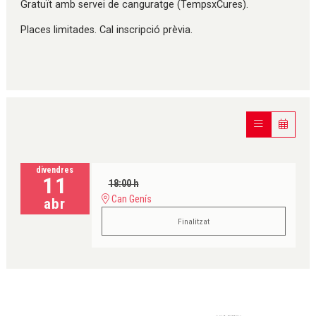
Gratuït amb servei de canguratge (TempsxCures).
Places limitades. Cal inscripció prèvia.
divendres
11
18:00 h
Can Genís
abr
Finalitzat