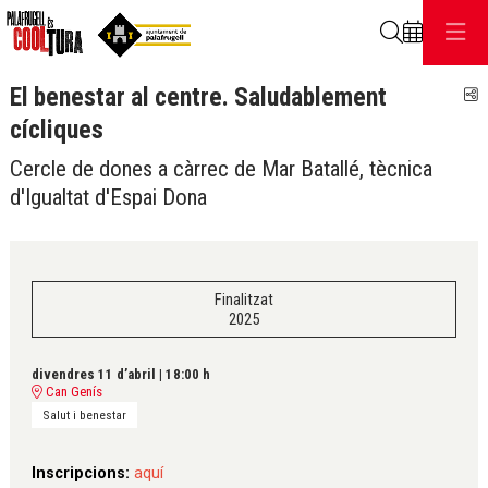
Cerca
El benestar al centre. Saludablement
C
cícliques
Cercle de dones a càrrec de Mar Batallé, tècnica
d'Igualtat d'Espai Dona
Finalitzat
2025
divendres 11 d’abril
|
18:00 h
Can Genís
Salut i benestar
Inscripcions:
aquí