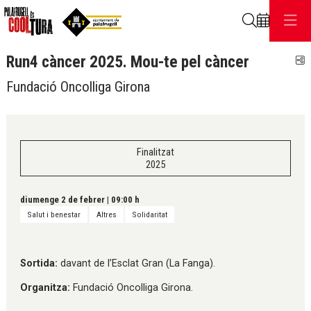
Cerca
Run4 càncer 2025. Mou-te pel càncer
C
Fundació Oncolliga Girona
Finalitzat
2025
diumenge 2 de febrer
|
09:00 h
Salut i benestar
Altres
Solidaritat
Sortida:
davant de l’Esclat Gran (La Fanga).
Organitza:
Fundació Oncolliga Girona.