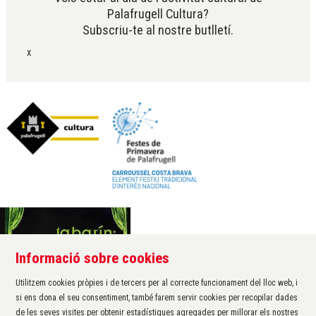
Palafrugell Cultura?
Subscriu-te al nostre butlletí.
x
Informació sobre cookies
Àrea de cultura de l'Ajuntament de Palafrugell
Carrer Santa Margarida, 1
Utilitzem cookies pròpies i de tercers per al correcte funcionament del lloc web, i
17200 Palafrugell
si ens dona el seu consentiment, també farem servir cookies per recopilar dades
972 611 172 ·
cultura@palafrugell.cat
de les seves visites per obtenir estadístiques agregades per millorar els nostres