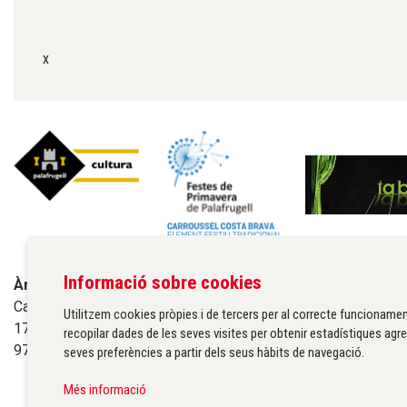
x
Informació sobre cookies
Àrea de cultura de l'Ajuntament de Palafrugell
Carrer Santa Margarida, 1
Utilitzem cookies pròpies i de tercers per al correcte funcionamen
17200 Palafrugell
recopilar dades de les seves visites per obtenir estadístiques agre
972 611 172 ·
cultura@palafrugell.cat
seves preferències a partir dels seus hàbits de navegació.
Més informació