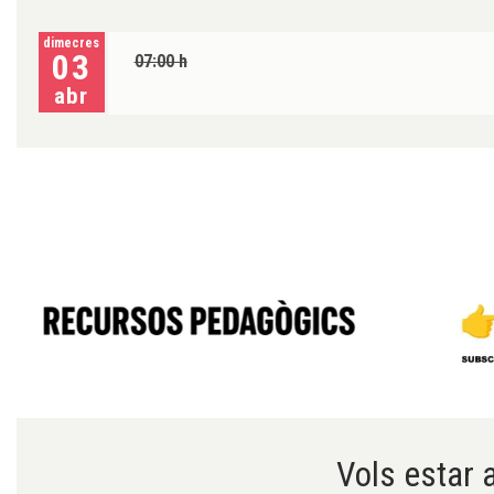
dimecres
03
07:00 h
abr
Diapositiva 1 de 6
Vols estar a