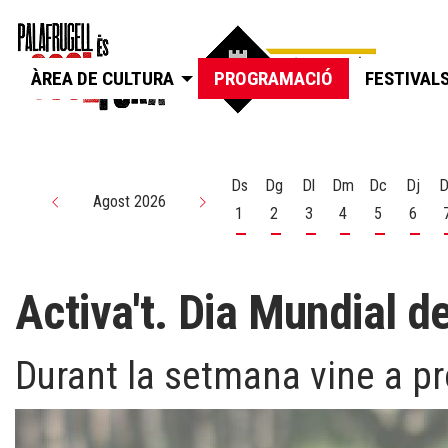
ÀREA DE CULTURA
PROGRAMACIÓ
FESTIVAL
Ds
Dg
Dl
Dm
Dc
Dj
D
Agost 2026
1
2
3
4
5
6
Dissabte 1 d'agost
Diumenge 2 d'agost
Dilluns 3 d'agost
Dimarts 4 d'agos
Dimecres 5
Dijou
Activa't. Dia Mundial de 
Durant la setmana vine a pro