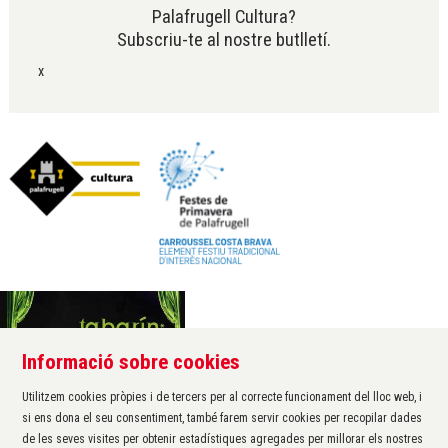
Palafrugell Cultura?
Subscriu-te al nostre butlletí.
x
Informació sobre cookies
Àrea de cultura de l'Ajuntament de Palafrugell
Carrer Santa Margarida, 1
Utilitzem cookies pròpies i de tercers per al correcte funcionament del lloc web, i
17200 Palafrugell
si ens dona el seu consentiment, també farem servir cookies per recopilar dades
972 611 172 ·
cultura@palafrugell.cat
de les seves visites per obtenir estadístiques agregades per millorar els nostres