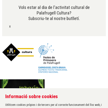
Vols estar al dia de l'activitat cultural de
Palafrugell Cultura?
Subscriu-te al nostre butlletí.
x
Informació sobre cookies
Àrea de cultura de l'Ajuntament de Palafrugell
Carrer Santa Margarida, 1
Utilitzem cookies pròpies i de tercers per al correcte funcionament del lloc web, i
17200 Palafrugell