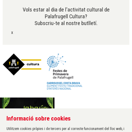
Vols estar al dia de l'activitat cultural de
Palafrugell Cultura?
Subscriu-te al nostre butlletí.
x
Informació sobre cookies
Àrea de cultura de l'Ajuntament de Palafrugell
Carrer Santa Margarida, 1
Utilitzem cookies pròpies i de tercers per al correcte funcionament del lloc web, i