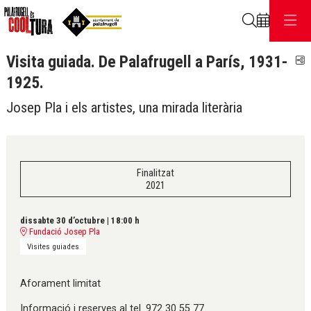
Cerca
Visita guiada. De Palafrugell a París, 1931-
C
1925.
Josep Pla i els artistes, una mirada literària
Finalitzat
2021
dissabte 30 d’octubre
|
18:00 h
Fundació Josep Pla
Visites guiades
Aforament limitat
Informació i reserves al tel. 972 30 55 77