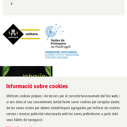
x
Informació sobre cookies
Àrea de cultura de l'Ajuntament de Palafrugell
Carrer Santa Margarida, 1
Utilitzem cookies pròpies i de tercers per al correcte funcionament del lloc web, i
17200 Palafrugell
si ens dona el seu consentiment, també farem servir cookies per recopilar dades
972 611 172 ·
cultura@palafrugell.cat
de les seves visites per obtenir estadístiques agregades per millorar els nostres
serveis i mostrar publicitat relacionada amb les seves preferències a partir dels
seus hàbits de navegació.