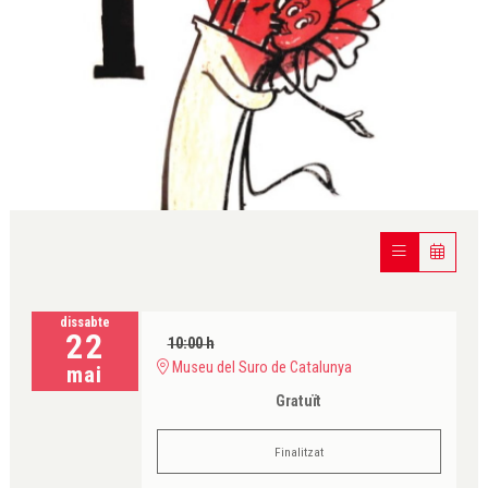
Diapositiva 1 de 1
dissabte
22
10:00 h
Museu del Suro de Catalunya
mai
Gratuït
Finalitzat