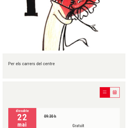
Diapositiva 1 de 1
Per els carrers del centre
dissabte
22
09:30 h
mai
Gratuït