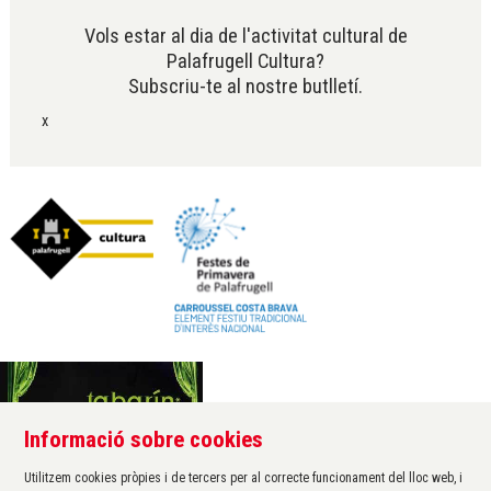
Vols estar al dia de l'activitat cultural de
Palafrugell Cultura?
Subscriu-te al nostre butlletí.
x
Informació sobre cookies
Àrea de cultura de l'Ajuntament de Palafrugell
Carrer Santa Margarida, 1
Utilitzem cookies pròpies i de tercers per al correcte funcionament del lloc web, i
17200 Palafrugell