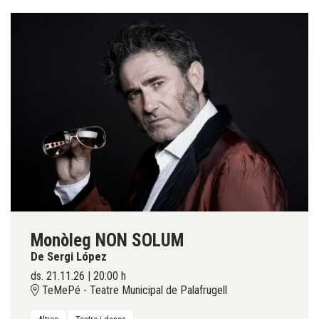
Monòleg NON SOLUM
De Sergi López
ds. 21.11.26
|
20:00 h
TeMePé - Teatre Municipal de Palafrugell