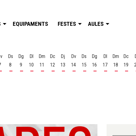
S
EQUIPAMENTS
FESTES
AULES
v
Ds
Dg
Dl
Dm
Dc
Dj
Dv
Ds
Dg
Dl
Dm
Dc
7
8
9
10
11
12
13
14
15
16
17
18
19
t
 d'agost
s 6 d'agost
Divendres 7 d'agost
Dissabte 8 d'agost
Diumenge 9 d'agost
Dilluns 10 d'agost
Dimarts 11 d'agost
Dimecres 12 d'agost
Dijous 13 d'agost
Divendres 14 d'agost
Dissabte 15 d'agost
Diumenge 16 d'agost
Dilluns 17 d'ago
Dimarts 18
Dime