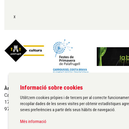
x
Informació sobre cookies
Àrea de cultura de l'Ajuntament de Palafrugell
Carrer Santa Margarida, 1
Utilitzem cookies pròpies i de tercers per al correcte funcionamen
17200 Palafrugell
recopilar dades de les seves visites per obtenir estadístiques agre
972 611 172 ·
cultura@palafrugell.cat
seves preferències a partir dels seus hàbits de navegació.
Més informació