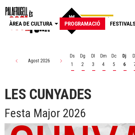
ÀREA DE CULTURA
PROGRAMACIÓ
FESTIVAL
Ds
Dg
Dl
Dm
Dc
Dj
D
Agost 2026
1
2
3
4
5
6
Dissabte 1 d'agost
Diumenge 2 d'agost
Dilluns 3 d'agost
Dimarts 4 d'agos
Dimecres 5
Dijou
LES CUNYADES
Festa Major 2026