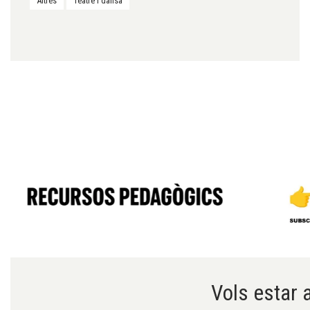
Altres
Teatre i dansa
Diapositiva 1 de 6
Vols estar a