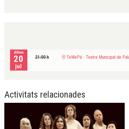
dilluns
20
21:00 h
TeMePé - Teatre Municipal de Pala
jul
Activitats relacionades