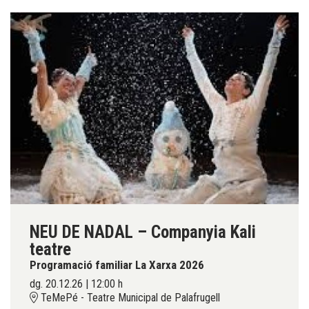
NEU DE NADAL – Companyia Kali
teatre
Programació familiar La Xarxa 2026
dg. 20.12.26
|
12:00 h
TeMePé - Teatre Municipal de Palafrugell