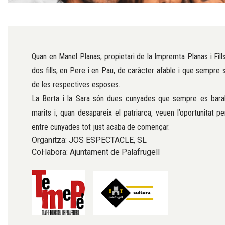
Diapositiva 1 de 1
Quan en Manel Planas, propietari de la Impremta Planas i Fil
dos fills, en Pere i en Pau, de caràcter afable i que sempre s
de les respectives esposes.
La Berta i la Sara són dues cunyades que sempre es baral
marits i, quan desapareix el patriarca, veuen l’oportunitat pe
entre cunyades tot just acaba de començar.
Organitza: JOS ESPECTACLE, SL
Col·labora: Ajuntament de Palafrugell