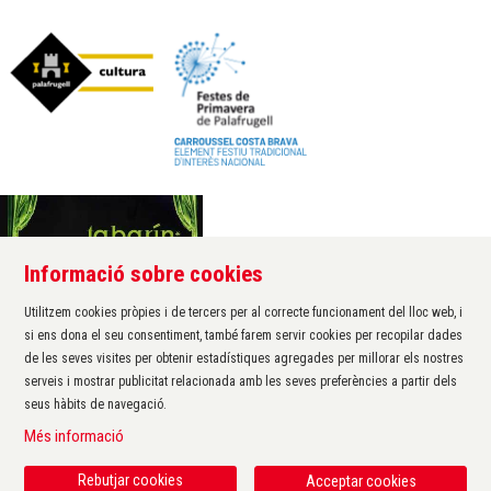
Informació sobre cookies
Àrea de cultura de l'Ajuntament de Palafrugell
Carrer Santa Margarida, 1
Utilitzem cookies pròpies i de tercers per al correcte funcionament del lloc web, i
17200 Palafrugell
si ens dona el seu consentiment, també farem servir cookies per recopilar dades
972 611 172 ·
cultura@palafrugell.cat
de les seves visites per obtenir estadístiques agregades per millorar els nostres
serveis i mostrar publicitat relacionada amb les seves preferències a partir dels
seus hàbits de navegació.
Sitemap
|
Avís Legal
|
Ús de Cookies
|
Contactar
|
Més informació
Protecció de dades
|
Accessibilitat
Rebutjar cookies
Acceptar cookies