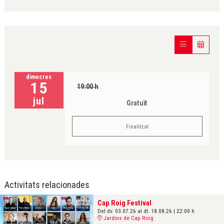
dimecres
15
19:00 h
jul
Gratuït
Finalitzat
Activitats relacionades
Cap Roig Festival
Del dv. 03.07.26
al dt. 18.08.26
|
22:00 h
Jardins de Cap Roig