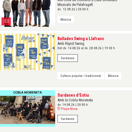
Musicals de Palafrugell
dc. 12.08.26
|
20:00 h
Música
Ballades Swing a Llafranc
Amb Ràpid Swing
Del dv. 14.08.26
al dv. 28.08.26
|
19:30 h
Sardanes
Cultura popular i tradicional
Música
Sardanes d'Estiu
Amb la Cobla Moreneta
dv. 14.08.26
|
20:00 h
Plaça Nova
Sardanes