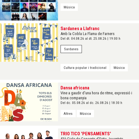
Música
Sardanes a Llafranc
Amb la Cobla La Flama de Farners
Del dt. 04.08.26
al dt. 25.08.26
|
19:00 h
Sardanes
Cultura popular i tradicional
Música
Dansa africana
Vine a gaudir d'una hora de ritme, expressió i
bona companyia
Del dc. 05.08.26
al dc. 26.08.26
|
18:30 h
Altres
Música
TRIO TICO 'PENSAMENTS'
43è Cicle de Concerts d’Estiu Joventuts