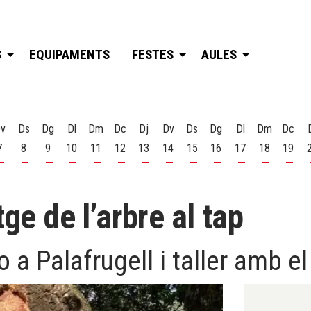
S
EQUIPAMENTS
FESTES
AULES
v
Ds
Dg
Dl
Dm
Dc
Dj
Dv
Ds
Dg
Dl
Dm
Dc
7
8
9
10
11
12
13
14
15
16
17
18
19
t
 d'agost
s 6 d'agost
Divendres 7 d'agost
Dissabte 8 d'agost
Diumenge 9 d'agost
Dilluns 10 d'agost
Dimarts 11 d'agost
Dimecres 12 d'agost
Dijous 13 d'agost
Divendres 14 d'agost
Dissabte 15 d'agost
Diumenge 16 d'agost
Dilluns 17 d'ago
Dimarts 18
Dime
tge de l’arbre al tap
a Palafrugell i taller amb el 