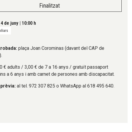
Finalitzat
4 de juny
|
10:00 h
iliars
trobada:
plaça Joan Corominas (davant del CAP de
).
0 € adults / 3,00 € de 7 a 16 anys / gratuït passaport
fins a 6 anys i amb carnet de persones amb discapacitat.
 prèvia:
al tel. 972 307 825 o WhatsApp al 618 495 640.