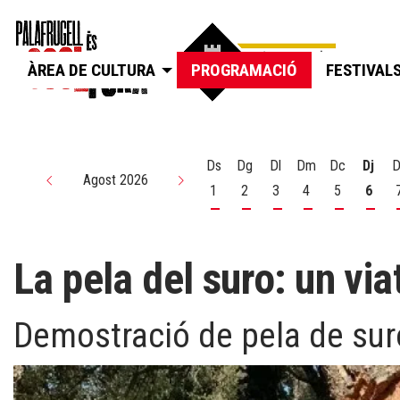
ÀREA DE CULTURA
PROGRAMACIÓ
FESTIVAL
Ds
Dg
Dl
Dm
Dc
Dj
D
Agost 2026
1
2
3
4
5
6
Dissabte 1 d'agost
Diumenge 2 d'agost
Dilluns 3 d'agost
Dimarts 4 d'agos
Dimecres 5
Dijou
La pela del suro: un via
Demostració de pela de suro 