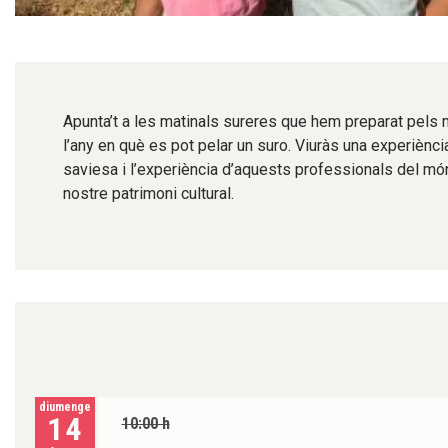
Diapositiva 1 de 1
Apunta’t a les matinals sureres que hem preparat pels me
l’any en què es pot pelar un suro. Viuràs una experiència
saviesa i l’experiència d’aquests professionals del món
nostre patrimoni cultural.
diumenge
14
10:00 h