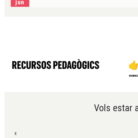
jun
Diapositiva 1 de 6
Vols estar a
x