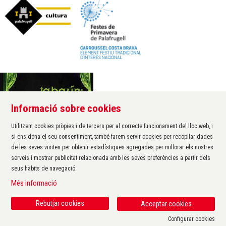
Informació sobre cookies
Àrea de cultura de l'Ajuntament de Palafrugell
Carrer Santa Margarida, 1
Utilitzem cookies pròpies i de tercers per al correcte funcionament del lloc web, i
17200 Palafrugell
si ens dona el seu consentiment, també farem servir cookies per recopilar dades
972 611 172 ·
cultura@palafrugell.cat
de les seves visites per obtenir estadístiques agregades per millorar els nostres
serveis i mostrar publicitat relacionada amb les seves preferències a partir dels
seus hàbits de navegació.
Sitemap
|
Avís Legal
|
Ús de Cookies
|
Contactar
|
Més informació
Protecció de dades
|
Accessibilitat
Rebutjar cookies
Acceptar cookies
Configurar cookies