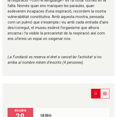
la respiració –com el llenguatge– es fa notar només en la
falta. Només quan ens manquen les paraules, quan
esdevenim incapaces d’una inspiració, recordem la nostra
vulnerabilitat constitutiva. Amb aquesta mostra, pensada
com un pulmó que s’eixampla i viu amb cada entrada d’aire
des/conegut, el museu esdevé l’organisme que alhora
encarna i fa visible la precarietat de la respiració així com
ens ofereix un espai on oxigenar-nos.
La Fundació es reserva el dret a cancel·lar l’activitat si no
arriba al nombre mínim d’inscrits (4 persones).
dissabte
20
18:00 h