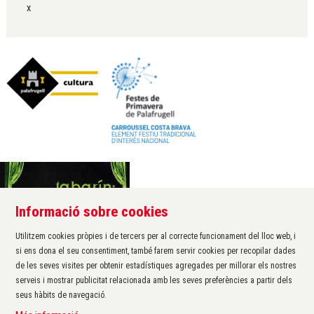
x
Informació sobre cookies
Àrea de cultura de l'Ajuntament de Palafrugell
Carrer Santa Margarida, 1
Utilitzem cookies pròpies i de tercers per al correcte funcionament del lloc web, i
17200 Palafrugell
si ens dona el seu consentiment, també farem servir cookies per recopilar dades
972 611 172 ·
cultura@palafrugell.cat
de les seves visites per obtenir estadístiques agregades per millorar els nostres
serveis i mostrar publicitat relacionada amb les seves preferències a partir dels
seus hàbits de navegació.
Sitemap
|
Avís Legal
|
Ús de Cookies
|
Contactar
|