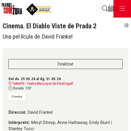
Cerca
Cinema. El Diablo Viste de Prada 2
C
Una pel·lícula de David Frankel
Finalitzat
Del dv. 29.05.26
al dg. 31.05.26
TeMePé - Teatre Municipal de Palafrugell
Durada:
120'
Cinema
Direcció:
David Frankel
Intèrprets:
Meryl Streep, Anne Hathaway, Emily Blunt i
Stanley Tucci