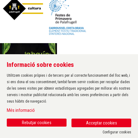
Informació sobre cookies
Àrea de cultura de l'Ajuntament de Palafrugell
Carrer Santa Margarida, 1
Utilitzem cookies pròpies i de tercers per al correcte funcionament del lloc web, i
17200 Palafrugell
si ens dona el seu consentiment, també farem servir cookies per recopilar dades
972 611 172 ·
cultura@palafrugell.cat
de les seves visites per obtenir estadístiques agregades per millorar els nostres
serveis i mostrar publicitat relacionada amb les seves preferències a partir dels
seus hàbits de navegació.
Sitemap
|
Avís Legal
|
Ús de Cookies
|
Contactar
|
Més informació
Protecció de dades
|
Accessibilitat
Rebutjar cookies
Acceptar cookies
Configurar cookies