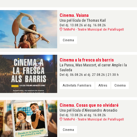
Cinema. Vaiana
Una pel·lícula de Thomas Kail
Del dj. 13.08.26
al dg. 16.08.26
TeMePé - Teatre Municipal de Palafrugell
Cinema
Cinema a la fresca als barris
La Punxa, Mas Mascort, el carrer Ample i la
Sauleda
Del dj. 06.08.26
al dj. 27.08.26
|
21:30 h
Activitats Familiars
Altres
Cinema
Cinema. Cosas que no olvidaré
Una pel·lícula d'Alessandro Aronadio
Del dj. 13.08.26
al dg. 16.08.26
TeMePé - Teatre Municipal de Palafrugell
Cinema