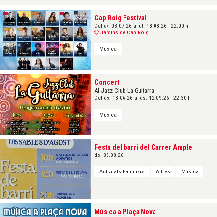
Cap Roig Festival
Del dv. 03.07.26
al dt. 18.08.26
|
22:00 h
Jardins de Cap Roig
Música
Concert
Al Jazz Club La Guitarra
Del ds. 13.06.26
al ds. 12.09.26
|
22:30 h
Música
Festa del barri del Carrer Ample
ds. 08.08.26
Activitats Familiars
Altres
Música
Música a Plaça Nova