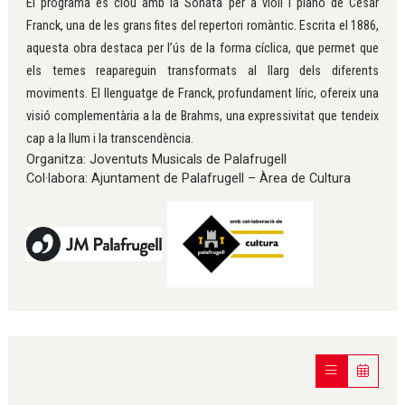
El programa es clou amb la Sonata per a violí i piano de César
Franck, una de les grans fites del repertori romàntic. Escrita el 1886,
aquesta obra destaca per l’ús de la forma cíclica, que permet que
els temes reapareguin transformats al llarg dels diferents
moviments. El llenguatge de Franck, profundament líric, ofereix una
visió complementària a la de Brahms, una expressivitat que tendeix
cap a la llum i la transcendència.
Organitza: Joventuts Musicals de Palafrugell
Col·labora: Ajuntament de Palafrugell – Àrea de Cultura