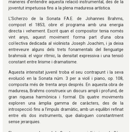
maneres d’entendre aquesta relació instrumental, des de la
joventut impetuosa fins a la plena maduresa artística.
L'Scherzo de la Sonata F.A.E. de Johannes Brahms,
compost el 1853, obre el programa amb una energia
directa i vehement. Escrit quan el compositor tenia només
vint anys, aquest moviment forma part d’una obra
col·lectiva dedicada al violinista Joseph Joachim, i ja deixa
entreveure alguns dels trets fonamentals del llenguatge
brahmsià: el vigor rítmic, la densitat expressiva i una tensió
constant entre lirisme i dramatisme.
Aquesta intensitat juvenil troba el seu contrapunt i la seva
evolució en la Sonata núm. 3 per a violí i piano, op. 108,
composta més de trenta anys després. En aquesta obra de
maduresa, Brahms construeix un discurs ampli i profund, de
gran riquesa harmònica i formal. Els quatre moviments
exploren una àmplia gamma de caràcters, des de la
introspecció fins a l’impuls dramàtic, amb un equilibri refinat
entre els dos instruments, que dialoguen constantment
sense jerarquies.