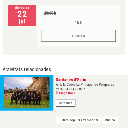
dimecres
22
20:00 h
jul
15 €
Finalitzat
Activitats relacionades
Sardanes d'Estiu
Amb la Cobla La Principal de Porqueres
dv. 07.08.26
|
20:00 h
Plaça Nova
Sardanes
Cultura popular i tradicional
Música