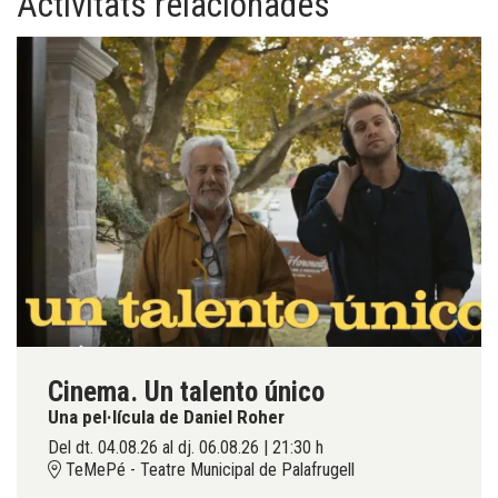
Activitats relacionades
Cinema. Un talento único
Una pel·lícula de Daniel Roher
Del dt. 04.08.26
al dj. 06.08.26
|
21:30 h
TeMePé - Teatre Municipal de Palafrugell