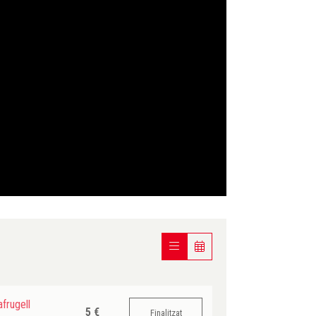
frugell
5 €
Finalitzat