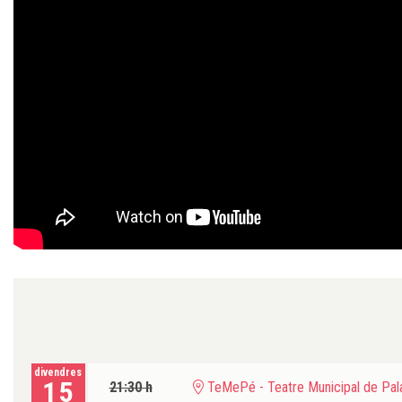
divendres
15
21:30 h
TeMePé - Teatre Municipal de Pala