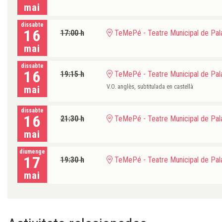
mai
dissabte
16
17:00 h
TeMePé - Teatre Municipal de Pala
mai
dissabte
16
19:15 h
TeMePé - Teatre Municipal de Pala
V.O. anglès, subtitulada en castellà
mai
dissabte
16
21:30 h
TeMePé - Teatre Municipal de Pala
mai
diumenge
17
19:30 h
TeMePé - Teatre Municipal de Pala
mai