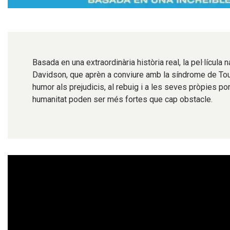
Diapositiva 1 de 1
Basada en una extraordinària història real, la pel·lícula
Davidson, que aprèn a conviure amb la síndrome de Tour
humor als prejudicis, al rebuig i a les seves pròpies pors
humanitat poden ser més fortes que cap obstacle.