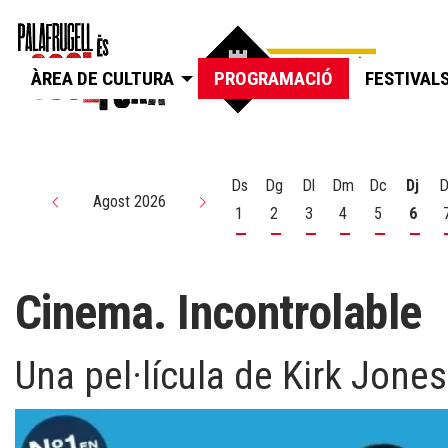
ÀREA DE CULTURA
PROGRAMACIÓ
FESTIVAL
Ds
Dg
Dl
Dm
Dc
Dj
D
Agost 2026
1
2
3
4
5
6
Dissabte 1 d'agost
Diumenge 2 d'agost
Dilluns 3 d'agost
Dimarts 4 d'agos
Dimecres 5
Dijou
Cinema. Incontrolable
Una pel·lícula de Kirk Jones