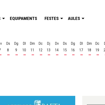
S
EQUIPAMENTS
FESTES
AULES
v
Ds
Dg
Dl
Dm
Dc
Dj
Dv
Ds
Dg
Dl
Dm
Dc
7
8
9
10
11
12
13
14
15
16
17
18
19
t
 d'agost
s 6 d'agost
Divendres 7 d'agost
Dissabte 8 d'agost
Diumenge 9 d'agost
Dilluns 10 d'agost
Dimarts 11 d'agost
Dimecres 12 d'agost
Dijous 13 d'agost
Divendres 14 d'agost
Dissabte 15 d'agost
Diumenge 16 d'agost
Dilluns 17 d'ago
Dimarts 18
Dime