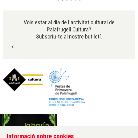
Diapositiva 2 de 6
Vols estar al dia de l'activitat cultural de
Palafrugell Cultura?
Subscriu-te al nostre butlletí.
x
Informació sobre cookies
Àrea de cultura de l'Ajuntament de Palafrugell