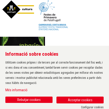
Informació sobre cookies
Àrea de cultura de l'Ajuntament de Palafrugell
Carrer Santa Margarida, 1
Utilitzem cookies pròpies i de tercers per al correcte funcionament del lloc web, i
17200 Palafrugell
si ens dona el seu consentiment, també farem servir cookies per recopilar dades
972 611 172 ·
cultura@palafrugell.cat
de les seves visites per obtenir estadístiques agregades per millorar els nostres
serveis i mostrar publicitat relacionada amb les seves preferències a partir dels
seus hàbits de navegació.
Sitemap
|
Avís Legal
|
Ús de Cookies
|
Contactar
|
Més informació
Protecció de dades
|
Accessibilitat
Rebutjar cookies
Acceptar cookies
Configurar cookies