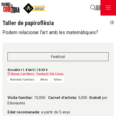
Cerca
Taller de papiroflèxia
C
Podem relacionar l’art amb les matemàtiques?
Finalitzat
dissabte 11 d’abril
|
18:00 h
Museu Can Mario - Fundació Vila Casas
Activitats Familiars
Altres
Tallers
Visita familiar:
10,00€.
Carnet d'artista:
5,00€.
Gratuït
per
Edunautes
Edat recomanada:
a partir de 5 anys