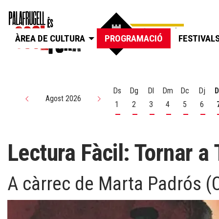
ÀREA DE CULTURA
PROGRAMACIÓ
FESTIVAL
Ds
Dg
Dl
Dm
Dc
Dj
D
Agost 2026
1
2
3
4
5
6
Dissabte 1 d'agost
Diumenge 2 d'agost
Dilluns 3 d'agost
Dimarts 4 d'agos
Dimecres 5
Dijou
Lectura Fàcil: Tornar a 
A càrrec de Marta Padrós (O