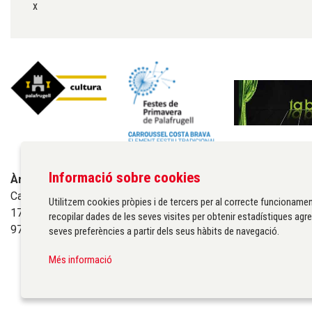
x
Informació sobre cookies
Àrea de cultura de l'Ajuntament de Palafrugell
Carrer Santa Margarida, 1
Utilitzem cookies pròpies i de tercers per al correcte funcionamen
17200 Palafrugell
recopilar dades de les seves visites per obtenir estadístiques agre
972 611 172 ·
cultura@palafrugell.cat
seves preferències a partir dels seus hàbits de navegació.
Més informació