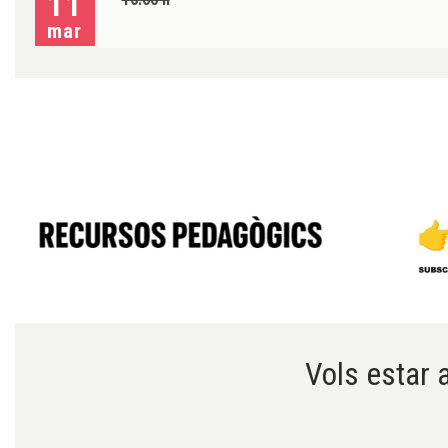
11
mar
Diapositiva 1 de 6
Vols estar a