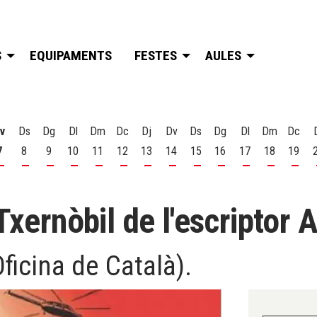
S
EQUIPAMENTS
FESTES
AULES
v
Ds
Dg
Dl
Dm
Dc
Dj
Dv
Ds
Dg
Dl
Dm
Dc
7
8
9
10
11
12
13
14
15
16
17
18
19
t
 d'agost
s 6 d'agost
Divendres 7 d'agost
Dissabte 8 d'agost
Diumenge 9 d'agost
Dilluns 10 d'agost
Dimarts 11 d'agost
Dimecres 12 d'agost
Dijous 13 d'agost
Divendres 14 d'agost
Dissabte 15 d'agost
Diumenge 16 d'agost
Dilluns 17 d'ago
Dimarts 18
Dime
Txernòbil de l'escriptor 
ficina de Català).