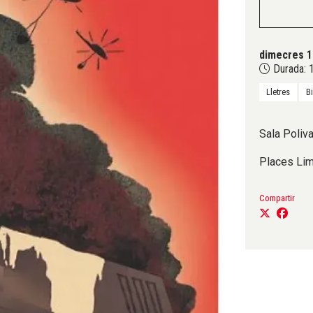
dimecres 1
Durada:
1
Lletres
B
Sala Poliva
Places Lim
Compartir