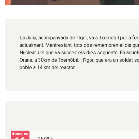
Diapositiva 1 de 1
La Julia, acompanyada de l’Igor, va a Txernòbil per a fe
actualment. Mentrestant, tots dos rememoren el dia que 
Nuclear, i el que va succeir els dies següents. En aquell
Orane, a 30km de Txernòbil, i l’Igor, que era un soldat so
poble a 14 km del reactor.
dimecres
16:00 h