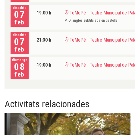
dissabte
07
19:00 h
TeMePé - Teatre Municipal de Pala
V. O. anglès subtitulada en castellà
feb
dissabte
07
21:30 h
TeMePé - Teatre Municipal de Pala
feb
diumenge
08
19:00 h
TeMePé - Teatre Municipal de Pala
feb
Activitats relacionades