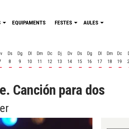
S
EQUIPAMENTS
FESTES
AULES
v
Ds
Dg
Dl
Dm
Dc
Dj
Dv
Ds
Dg
Dl
Dm
Dc
7
8
9
10
11
12
13
14
15
16
17
18
19
t
 d'agost
s 6 d'agost
Divendres 7 d'agost
Dissabte 8 d'agost
Diumenge 9 d'agost
Dilluns 10 d'agost
Dimarts 11 d'agost
Dimecres 12 d'agost
Dijous 13 d'agost
Divendres 14 d'agost
Dissabte 15 d'agost
Diumenge 16 d'agost
Dilluns 17 d'ago
Dimarts 18
Dime
e. Canción para dos
er