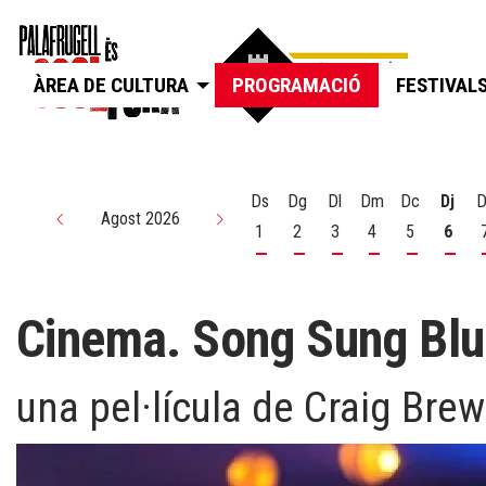
ÀREA DE CULTURA
PROGRAMACIÓ
FESTIVAL
Ds
Dg
Dl
Dm
Dc
Dj
D
Agost 2026
1
2
3
4
5
6
Dissabte 1 d'agost
Diumenge 2 d'agost
Dilluns 3 d'agost
Dimarts 4 d'agos
Dimecres 5
Dijou
Cinema. Song Sung Blu
una pel·lícula de Craig Brew