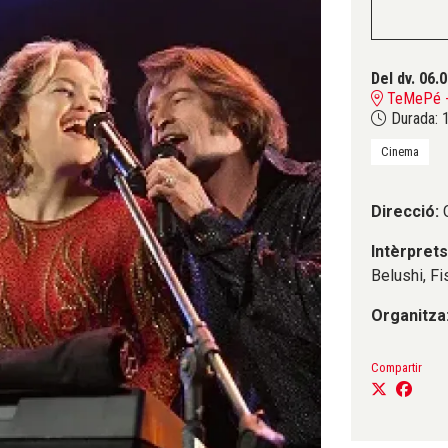
Del dv. 06.
TeMePé - 
Durada:
1
Cinema
Direcció:
Intèrprets
Belushi, F
Organitza
Compartir