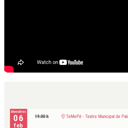
divendres
06
19:00 h
TeMePé - Teatre Municipal de Pala
feb