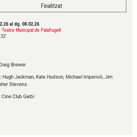
Finalitzat
02.26
al dg. 08.02.26
Teatre Municipal de Palafrugell
32'
Craig Brewer
:
Hugh Jackman, Kate Hudson, Michael Imperioli, Jim
isher Stevens
:
Cine Club Garbí