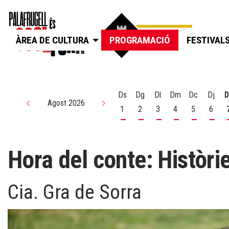
ÀREA DE CULTURA
PROGRAMACIÓ
FESTIVAL
Ds
Dg
Dl
Dm
Dc
Dj
D
Agost 2026
1
2
3
4
5
6
Dissabte 1 d'agost
Diumenge 2 d'agost
Dilluns 3 d'agost
Dimarts 4 d'agos
Dimecres 5
Dijou
Hora del conte: Històri
Cia. Gra de Sorra