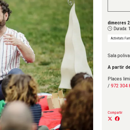
dimecres 2
Durada:
1
Activitats Fam
Sala poliva
A partir d
Places limi
/
972 304 
Compartir