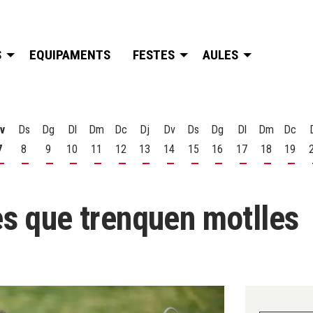
S
EQUIPAMENTS
FESTES
AULES
v
Ds
Dg
Dl
Dm
Dc
Dj
Dv
Ds
Dg
Dl
Dm
Dc
7
8
9
10
11
12
13
14
15
16
17
18
19
t
 d'agost
s 6 d'agost
Divendres 7 d'agost
Dissabte 8 d'agost
Diumenge 9 d'agost
Dilluns 10 d'agost
Dimarts 11 d'agost
Dimecres 12 d'agost
Dijous 13 d'agost
Divendres 14 d'agost
Dissabte 15 d'agost
Diumenge 16 d'agost
Dilluns 17 d'ago
Dimarts 18
Dime
es que trenquen motlles