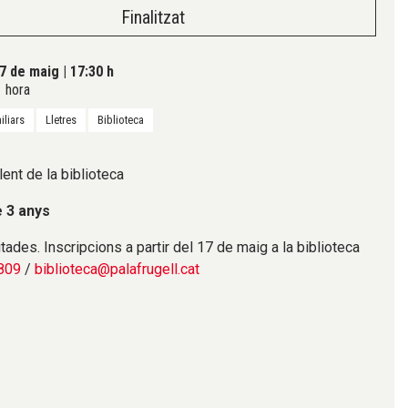
Finalitzat
7 de maig
|
17:30 h
 hora
iliars
Lletres
Biblioteca
lent de la biblioteca
e 3 anys
tades. Inscripcions a partir del 17 de maig a la biblioteca
809
/
biblioteca@palafrugell.cat