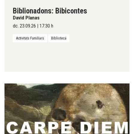
Biblionadons: Bibicontes
David Planas
dc. 23.09.26
|
17:30 h
Activitats Familiars
Biblioteca