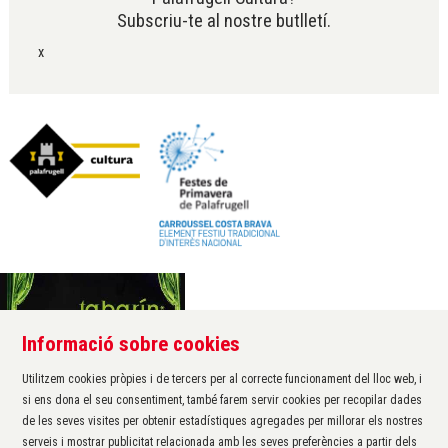
Subscriu-te al nostre butlletí.
x
Informació sobre cookies
Àrea de cultura de l'Ajuntament de Palafrugell
Carrer Santa Margarida, 1
Utilitzem cookies pròpies i de tercers per al correcte funcionament del lloc web, i
17200 Palafrugell
si ens dona el seu consentiment, també farem servir cookies per recopilar dades
972 611 172 ·
cultura@palafrugell.cat
de les seves visites per obtenir estadístiques agregades per millorar els nostres
serveis i mostrar publicitat relacionada amb les seves preferències a partir dels