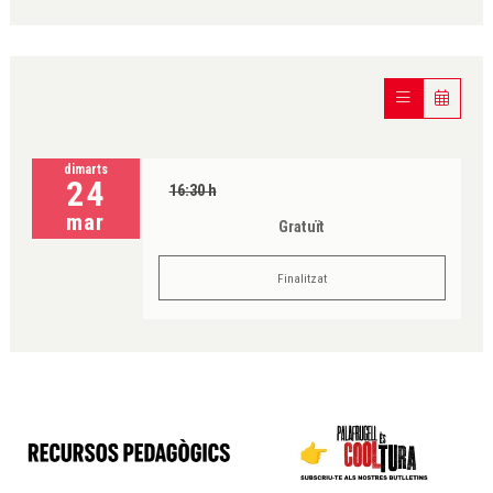
dimarts
24
16:30 h
mar
Gratuït
Finalitzat