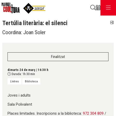
Cerca
Tertúlia literària: el silenci
C
Coordina: Joan Soler
Finalitzat
dimarts 24 de març
|
16:30 h
Durada:
1h 30 min
Lletres
Biblioteca
Joves i adults
Sala Polivalent
Places limitades. Inscripcions a la biblioteca:
972 304 809
/