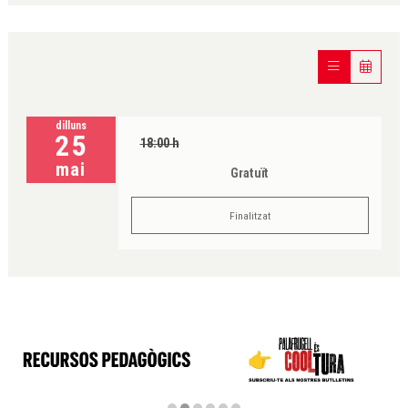
dilluns
25
18:00 h
mai
Gratuït
Finalitzat