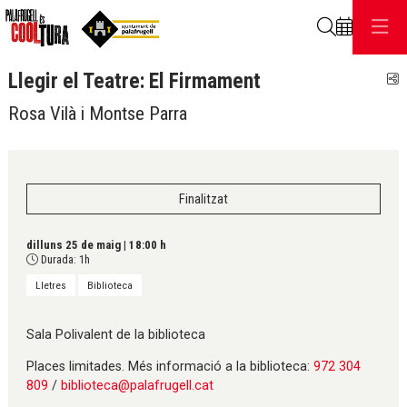
Cerca
Llegir el Teatre: El Firmament
C
Rosa Vilà i Montse Parra
Finalitzat
dilluns 25 de maig
|
18:00 h
Durada:
1h
Lletres
Biblioteca
Sala Polivalent de la biblioteca
Places limitades. Més informació a la biblioteca:
972 304
809
/
biblioteca@palafrugell.cat