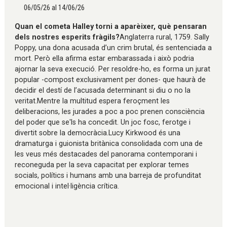
06/05/26 al 14/06/26
Quan el cometa Halley torni a aparèixer, què pensaran
dels nostres esperits fràgils?
Anglaterra rural, 1759. Sally
Poppy, una dona acusada d’un crim brutal, és sentenciada a
mort. Però ella afirma estar embarassada i això podria
ajornar la seva execució. Per resoldre-ho, es forma un jurat
popular -compost exclusivament per dones- que haurà de
decidir el destí de l’acusada determinant si diu o no la
veritat.Mentre la multitud espera feroçment les
deliberacions, les jurades a poc a poc prenen consciència
del poder que se'ls ha concedit. Un joc fosc, ferotge i
divertit sobre la democràcia.Lucy Kirkwood és una
dramaturga i guionista britànica consolidada com una de
les veus més destacades del panorama contemporani i
reconeguda per la seva capacitat per explorar temes
socials, polítics i humans amb una barreja de profunditat
emocional i intel·ligència crítica.