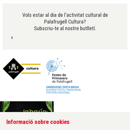
Vols estar al dia de l'activitat cultural de
Palafrugell Cultura?
Subscriu-te al nostre butlletí.
x
Informació sobre cookies
Àrea de cultura de l'Ajuntament de Palafrugell
Carrer Santa Margarida, 1