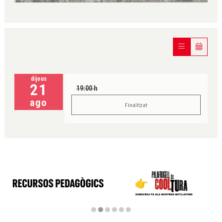
dijous
21
19:00 h
ago
Finalitzat
Diapositiva 2 de 6