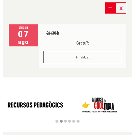
dijous
07
21:30 h
ago
Gratuït
Finalitzat
Diapositiva 2 de 6