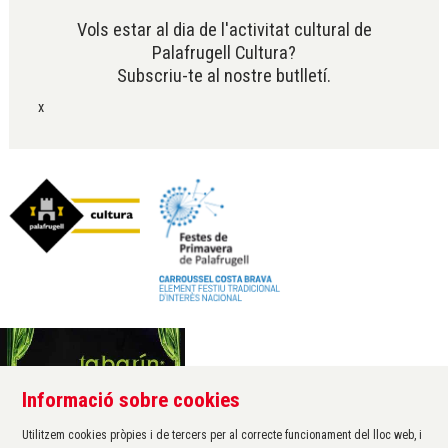
Vols estar al dia de l'activitat cultural de
Palafrugell Cultura?
Subscriu-te al nostre butlletí.
x
Informació sobre cookies
Àrea de cultura de l'Ajuntament de Palafrugell
Carrer Santa Margarida, 1
Utilitzem cookies pròpies i de tercers per al correcte funcionament del lloc web, i
17200 Palafrugell