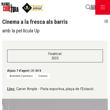
Cerca
Cinema a la fresca als barris
C
amb la pel·lícula Up
Finalitzat
2025
dijous 7 d’agost
|
21:30 h
Activitats Familiars
Cinema
Lloc:
Carrer Ample - Pista esportiva, plaça de l'Estació