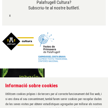
Palafrugell Cultura?
Subscriu-te al nostre butlletí.
x
Informació sobre cookies
Àrea de cultura de l'Ajuntament de Palafrugell
Carrer Santa Margarida, 1
Utilitzem cookies pròpies i de tercers per al correcte funcionament del lloc web, i
17200 Palafrugell
si ens dona el seu consentiment, també farem servir cookies per recopilar dades
972 611 172 ·
cultura@palafrugell.cat
de les seves visites per obtenir estadístiques agregades per millorar els nostres