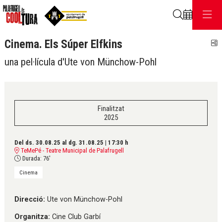
Cerca
Cinema. Els Súper Elfkins
C
una pel·lícula d'Ute von Münchow-Pohl
Finalitzat
2025
Del ds. 30.08.25
al dg. 31.08.25
|
17:30 h
TeMePé - Teatre Municipal de Palafrugell
Durada:
76'
Cinema
Direcció:
Ute von Münchow-Pohl
Organitza:
Cine Club Garbí