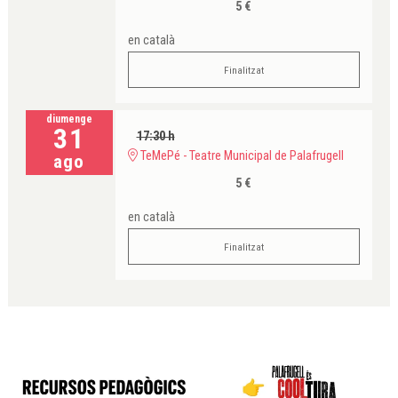
5 €
en català
Finalitzat
diumenge
31
17:30 h
TeMePé - Teatre Municipal de Palafrugell
ago
5 €
en català
Finalitzat