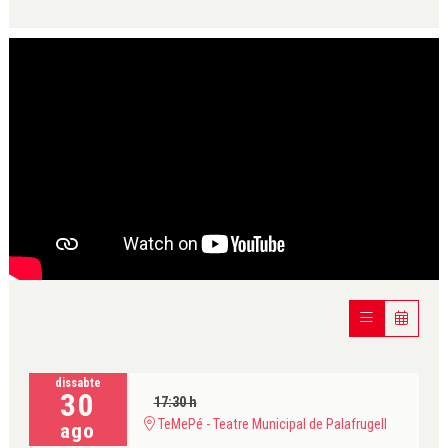
dissabte
30
17:30 h
TeMePé - Teatre Municipal de Palafrugell
ago