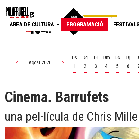
ÀREA DE CULTURA
PROGRAMACIÓ
FESTIVAL
Ds
Dg
Dl
Dm
Dc
Dj
D
Agost 2026
1
2
3
4
5
6
Dissabte 1 d'agost
Diumenge 2 d'agost
Dilluns 3 d'agost
Dimarts 4 d'agos
Dimecres 5
Dijou
Cinema. Barrufets
una pel·lícula de Chris Mille