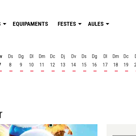
S
EQUIPAMENTS
FESTES
AULES
v
Ds
Dg
Dl
Dm
Dc
Dj
Dv
Ds
Dg
Dl
Dm
Dc
7
8
9
10
11
12
13
14
15
16
17
18
19
t
 d'agost
s 6 d'agost
Divendres 7 d'agost
Dissabte 8 d'agost
Diumenge 9 d'agost
Dilluns 10 d'agost
Dimarts 11 d'agost
Dimecres 12 d'agost
Dijous 13 d'agost
Divendres 14 d'agost
Dissabte 15 d'agost
Diumenge 16 d'agost
Dilluns 17 d'ago
Dimarts 18
Dime
r