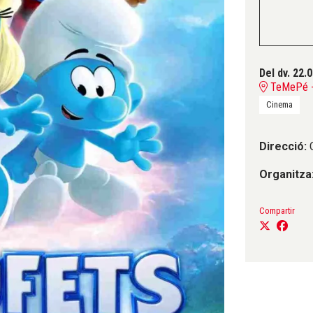
Del dv. 22.
TeMePé - 
Cinema
Direcció:
C
Organitza
Compartir