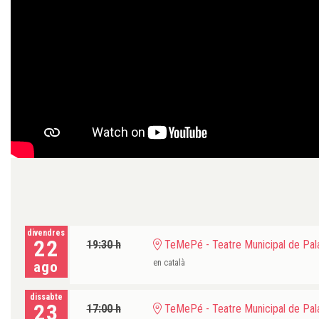
divendres
22
19:30 h
TeMePé - Teatre Municipal de Pala
en català
ago
dissabte
23
17:00 h
TeMePé - Teatre Municipal de Pala