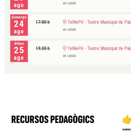
en català
ago
diumenge
24
17:00 h
TeMePé - Teatre Municipal de Pala
en català
ago
dilluns
25
19:30 h
TeMePé - Teatre Municipal de Pala
en català
ago