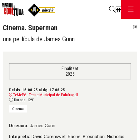
Cerca
Cinema. Superman
C
una pel·lícula de James Gunn
Finalitzat
2025
Del dv. 15.08.25
al dg. 17.08.25
TeMePé - Teatre Municipal de Palafrugell
Durada:
129'
Cinema
Direcció:
James Gunn
Intèprets:
David Corenswet, Rachel Brosnahan, Nicholas