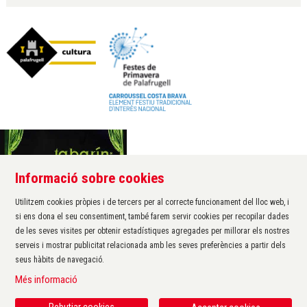
Informació sobre cookies
Àrea de cultura de l'Ajuntament de Palafrugell
Carrer Santa Margarida, 1
Utilitzem cookies pròpies i de tercers per al correcte funcionament del lloc web, i
17200 Palafrugell
si ens dona el seu consentiment, també farem servir cookies per recopilar dades
972 611 172 ·
cultura@palafrugell.cat
de les seves visites per obtenir estadístiques agregades per millorar els nostres
serveis i mostrar publicitat relacionada amb les seves preferències a partir dels
seus hàbits de navegació.
Sitemap
|
Avís Legal
|
Ús de Cookies
|
Contactar
|
Més informació
Protecció de dades
|
Accessibilitat