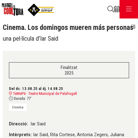
Cerca
Cinema. Los domingos mueren más personas
C
una pel·lícula d'Iar Said
Finalitzat
2025
Del dc. 13.08.25
al dj. 14.08.25
TeMePé - Teatre Municipal de Palafrugell
Durada:
77'
Cinema
Direcció:
Iar Said
Intèrprets:
Iar Said, Rita Cortese, Antonia Zegers, Juliana