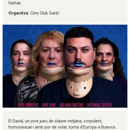
Gattas
Organitza:
Cine Club Garbí
Diapositiva 1 de 1
El David, un jove jueu de classe mitjana, corpulent,
homosexual i amb por de volar, torna d'Europa a Buenos