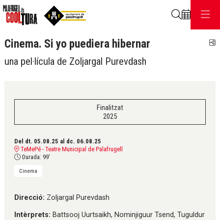
Cerca
Cinema. Si yo puediera hibernar
C
una pel·lícula de Zoljargal Purevdash
Finalitzat
2025
Del dt. 05.08.25
al dc. 06.08.25
TeMePé - Teatre Municipal de Palafrugell
Durada:
99'
Cinema
Direcció:
Zoljargal Purevdash
Intèrprets:
Battsooj Uurtsaikh, Nominjiguur Tsend, Tuguldur